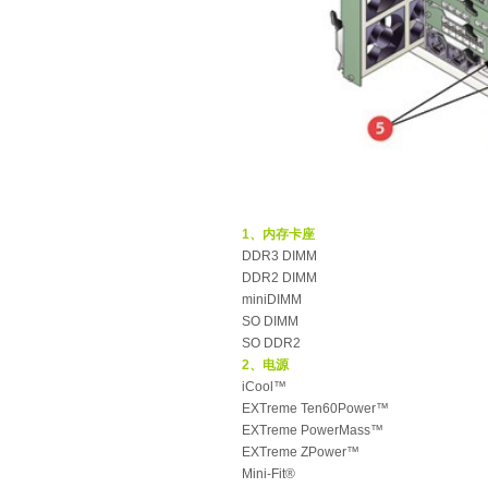
1、内存卡座
DDR3 DIMM
DDR2 DIMM
miniDIMM
SO DIMM
SO DDR2
2、电源
iCool™
EXTreme Ten60Power™
EXTreme PowerMass™
EXTreme ZPower™
Mini-Fit®