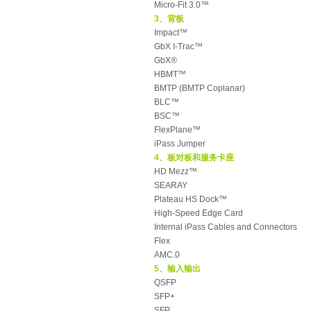
Micro-Fit 3.0™
3、背板
Impact™
GbX I-Trac™
GbX®
HBMT™
BMTP (BMTP Coplanar)
BLC™
BSC™
FlexPlane™
iPass Jumper
4、板对板和服务卡座
HD Mezz™
SEARAY
Plateau HS Dock™
High-Speed Edge Card
Internal iPass Cables and Connectors
Flex
AMC.0
5、输入输出
QSFP
SFP+
SFP