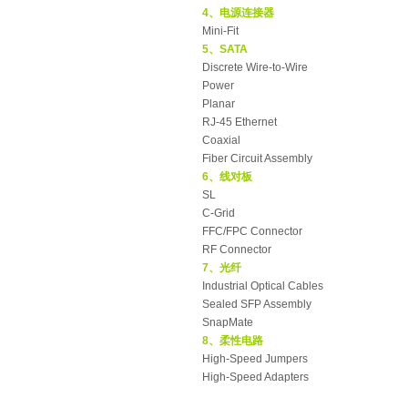
4、电源连接器
Mini-Fit
5、SATA
Discrete Wire-to-Wire
Power
Planar
RJ-45 Ethernet
Coaxial
Fiber Circuit Assembly
6、线对板
SL
C-Grid
FFC/FPC Connector
RF Connector
7、光纤
Industrial Optical Cables
Sealed SFP Assembly
SnapMate
8、柔性电路
High-Speed Jumpers
High-Speed Adapters