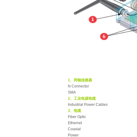
1、同轴连接器
N Connector
SMA
2、工业电源电缆
Industrial Power Cables
3、电缆
Fiber Optic
Ethernet
Coaxial
Power