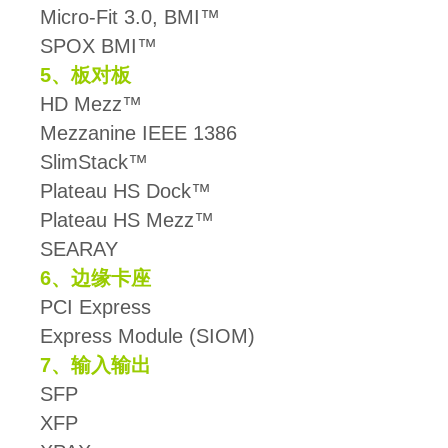
Micro-Fit 3.0, BMI™
SPOX BMI™
5、板对板
HD Mezz™
Mezzanine IEEE 1386
SlimStack™
Plateau HS Dock™
Plateau HS Mezz™
SEARAY
6、边缘卡座
PCI Express
Express Module (SIOM)
7、输入输出
SFP
XFP