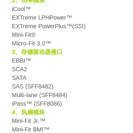
2、功率模块
iCool™
EXTreme LPHPower™
EXTreme PowerPlus™(SSI)
Mini-Fit®
Micro-Fit 3.0™
3、存储驱动器接口
EBBI™
SCA2
SATA
SAS (SFF8482)
Multi-lane (SFF8484)
iPass™ (SFF8086)
4、风扇模块
Mini-Fit Jr.™
Mini-Fit BMI™