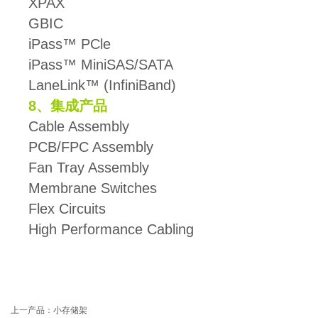
XPAX
GBIC
iPass™ PCle
iPass™ MiniSAS/SATA
LaneLink™ (InfiniBand)
8、集成产品
Cable Assembly
PCB/FPC Assembly
Fan Tray Assembly
Membrane Switches
Flex Circuits
High Performance Cabling
上一产品
：
小存储架